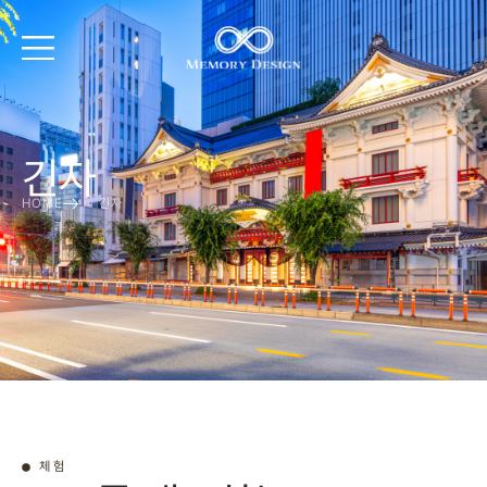
긴자
HOME
긴자
체험