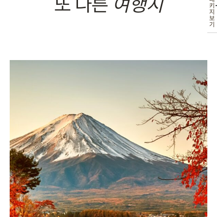
또 다른
여행지
키
지
보
기