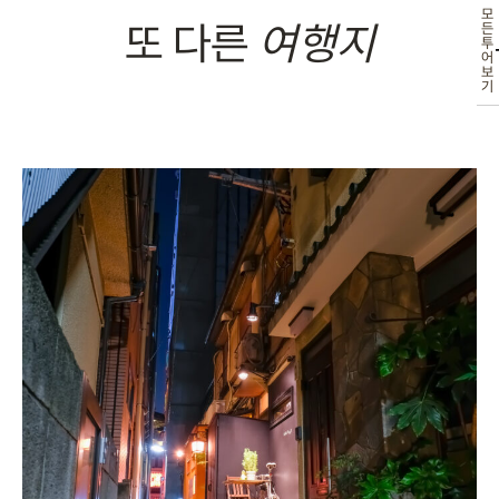
모
또 다른
여행지
든
투
어
보
기