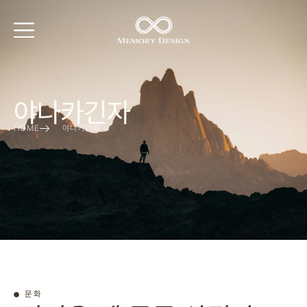
야나카긴자
HOME
야나카긴자
문화