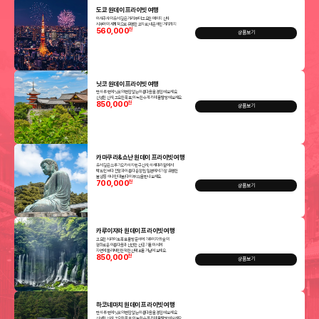
도쿄 원데이 프라이빗 여행
아사쿠사의 유서 깊은 거리부터 고요한 메이지 신사
시부야의 세계적으로 유명한 교차로, 네온사인 거리까지
560,000
원
상품보기
닛코 원데이 프라이빗 여행
단 하루 만에 닛코의 변함없는 아름다움을 경험해 보세요.
신성한 신사, 고요한 폭포, 아늑한 수제 카페를 탐방해 보세요.
850,000
원
상품보기
카마쿠라&쇼난 원데이 프라이빗 여행
유서 깊은 쓰루가오카 하치만구 신사, 하세데라 절에서
탁 트인 바다 전망과 아름다운 정원, 일본에서 가장 유명한
불상 중 하나인 대불(다이부쓰)을 만나보세요.
700,000
원
상품보기
카루이자와 원데이 프라이빗 여행
고요한 시라이토 폭포를 방문하여 가루이자와 숲의
평화로운 아름다움과 신선한 산 공기를 마시며
자연에 둘러싸인 한적한 산책로를 거닐어 보세요.
850,000
원
상품보기
하코네마치 원데이 프라이빗 여행
단 하루 만에 닛코의 변함없는 아름다움을 경험해 보세요.
신성한 신사, 고요한 폭포, 아늑한 수제 카페를 탐방해 보세요.