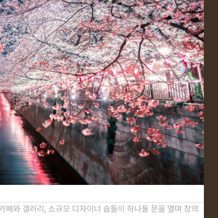
카페와 갤러리, 소규모 디자이너 숍들이 하나둘 문을 열며 창의