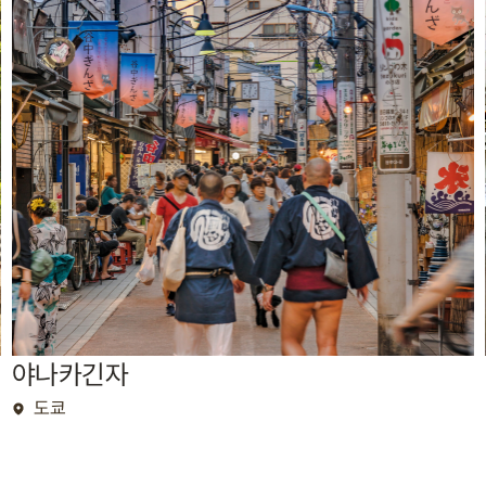
야나카긴자
도쿄