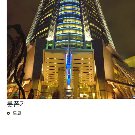
롯폰기
도쿄