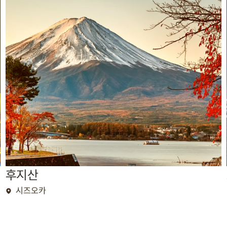
후지산
시즈오카