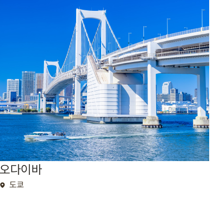
오다이바
도쿄